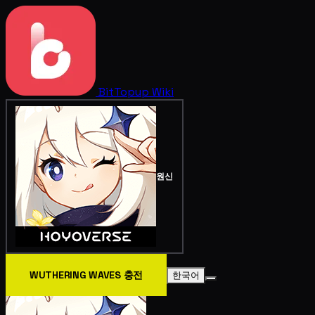
BitTopup
Wiki
원신
WUTHERING WAVES 충전
한국어