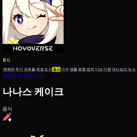
원신
캐릭터
무기
성유물
재료
도서
음식
가구
생물
명함
업적
TCG
기원
대시보드
뉴스
목록으로 돌아가기
나나스 케이크
음식