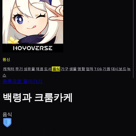
원신
캐릭터
무기
성유물
재료
도서
음식
가구
생물
명함
업적
TCG
기원
대시보드
뉴
스
목록으로 돌아가기
백령과 크룸카케
음식