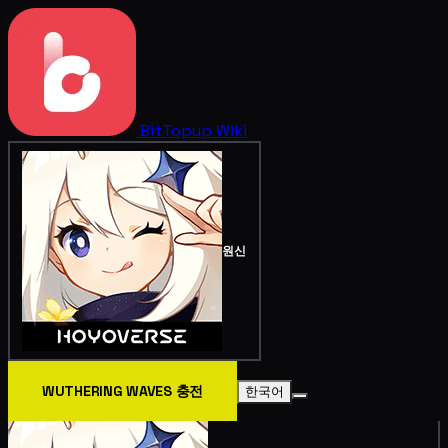
BitTopup
Wiki
원신
WUTHERING WAVES 충전
한국어