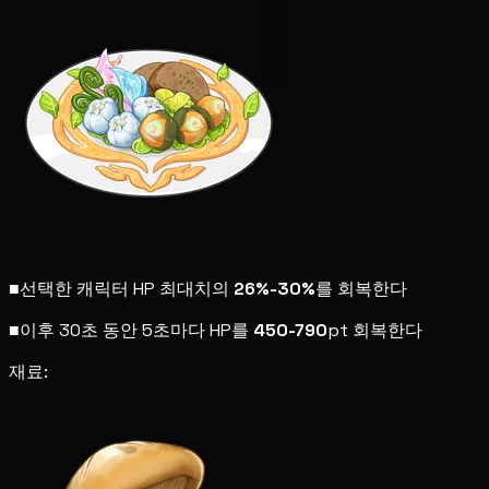
■
선택한 캐릭터 HP 최대치의
26%-30%
를 회복한다
■
이후 30초 동안 5초마다 HP를
450-790
pt 회복한다
재료: