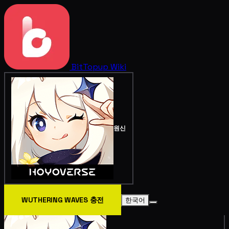
BitTopup
Wiki
원신
WUTHERING WAVES 충전
한국어