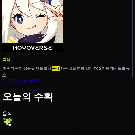
원신
캐릭터
무기
성유물
재료
도서
음식
가구
생물
명함
업적
TCG
기원
대시보드
뉴
스
목록으로 돌아가기
오늘의 수확
음식