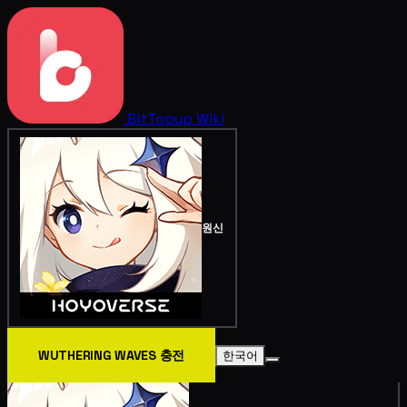
BitTopup
Wiki
원신
WUTHERING WAVES 충전
한국어