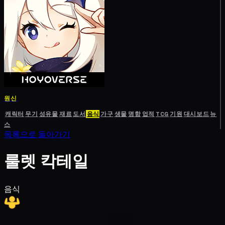
원신
캐릭터
무기
성유물
재료
도서
음식
가구
생물
명함
업적
TCG
기원
대시보드
뉴
스
목록으로 돌아가기
룰렛 칵테일
음식