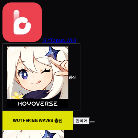
BitTopup
Wiki
원신
WUTHERING WAVES 충전
한국어