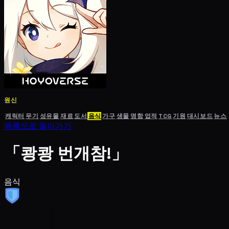
원신
캐릭터
무기
성유물
재료
도서
음식
가구
생물
명함
업적
TCG
기원
대시보드
뉴스
목록으로 돌아가기
「쾅쾅 번개참!」
음식