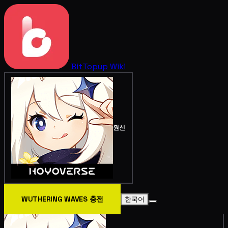
BitTopup
Wiki
원신
WUTHERING WAVES 충전
한국어