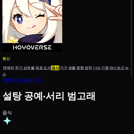
원신
캐릭터
무기
성유물
재료
도서
음식
가구
생물
명함
업적
TCG
기원
대시보드
뉴
스
목록으로 돌아가기
설탕 공예·서리 범고래
음식