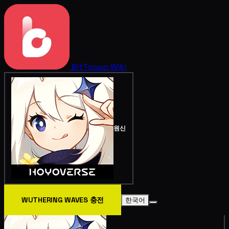
BitTopup
Wiki
원신
WUTHERING WAVES 충전
한국어