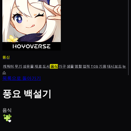
원신
캐릭터
무기
성유물
재료
도서
음식
가구
생물
명함
업적
TCG
기원
대시보드
뉴
스
목록으로 돌아가기
풍요 백설기
음식