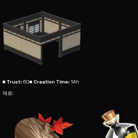
■
Trust:
60
■
Creation Time:
14h
재료: