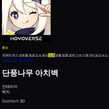
원신
캐릭터
무기
성유물
재료
도서
음식
가구
생물
명함
업적
TCG
기원
대시보드
뉴스
목록으로 돌아가기
단풍나무 아치벽
인테리어
벽지
Comfort: 30