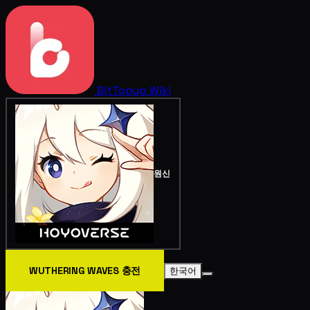
BitTopup
Wiki
원신
WUTHERING WAVES 충전
한국어