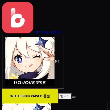
BitTopup
Wiki
원신
WUTHERING WAVES 충전
한국어