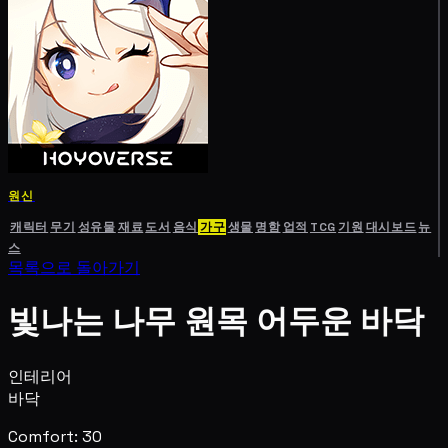
원신
캐릭터
무기
성유물
재료
도서
음식
가구
생물
명함
업적
TCG
기원
대시보드
뉴
스
목록으로 돌아가기
빛나는 나무 원목 어두운 바닥
인테리어
바닥
Comfort: 30