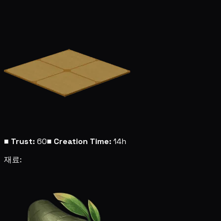
■
Trust:
60
■
Creation Time:
14h
재료: