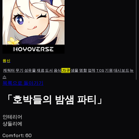
원신
캐릭터
무기
성유물
재료
도서
음식
가구
생물
명함
업적
TCG
기원
대시보드
뉴
스
목록으로 돌아가기
「호박들의 밤샘 파티」
인테리어
샹들리에
Comfort: 60