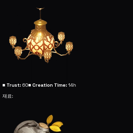
■
Trust:
60
■
Creation Time:
14h
재료: