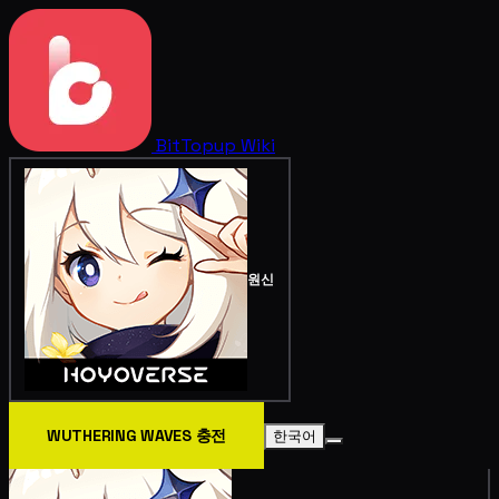
BitTopup
Wiki
원신
WUTHERING WAVES 충전
한국어