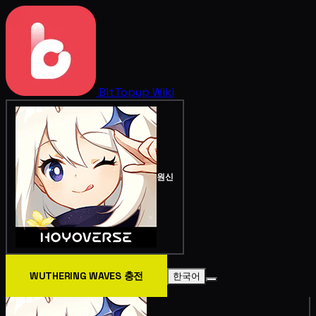
BitTopup
Wiki
원신
WUTHERING WAVES 충전
한국어