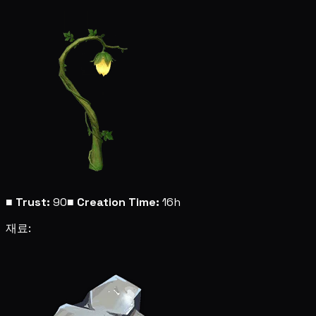
■
Trust:
90
■
Creation Time:
16h
재료: