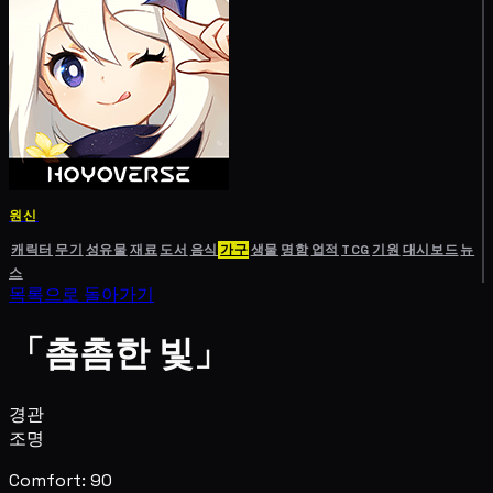
원신
캐릭터
무기
성유물
재료
도서
음식
가구
생물
명함
업적
TCG
기원
대시보드
뉴
스
목록으로 돌아가기
「촘촘한 빛」
경관
조명
Comfort: 90