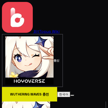
BitTopup
Wiki
원신
WUTHERING WAVES 충전
한국어