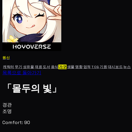
원신
캐릭터
무기
성유물
재료
도서
음식
가구
생물
명함
업적
TCG
기원
대시보드
뉴스
목록으로 돌아가기
「몰두의 빛」
경관
조명
Comfort: 90