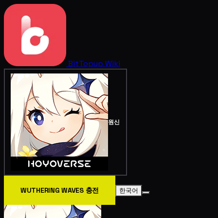
BitTopup
Wiki
원신
WUTHERING WAVES 충전
한국어