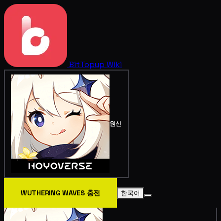
BitTopup
Wiki
원신
WUTHERING WAVES 충전
한국어