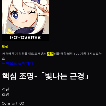
원신
캐릭터
무기
성유물
재료
도서
음식
가구
생물
명함
업적
TCG
기원
대시보드
뉴
스
목록으로 돌아가기
핵심 조명-「빛나는 근경」
경관
조명
Comfort: 60