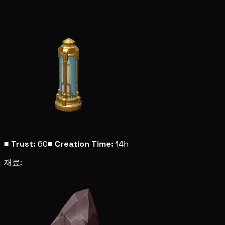
■
Trust:
60
■
Creation Time:
14h
재료: