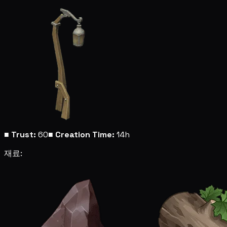
■
Trust:
60
■
Creation Time:
14h
재료: