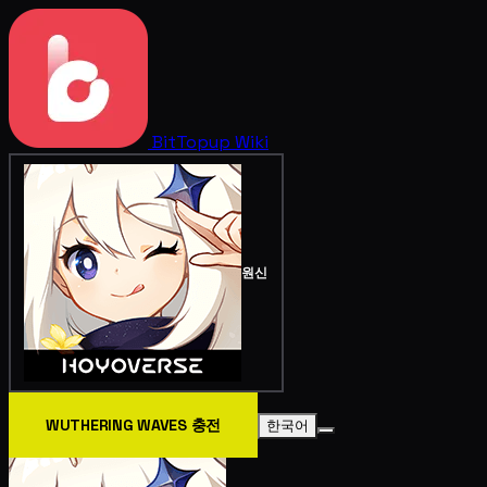
BitTopup
Wiki
원신
WUTHERING WAVES 충전
한국어