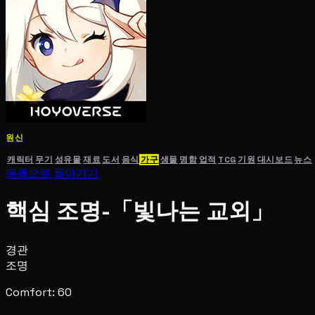
원신
캐릭터
무기
성유물
재료
도서
음식
가구
생물
명함
업적
TCG
기원
대시보드
뉴스
목록으로 돌아가기
핵심 조명-「빛나는 교외」
경관
조명
Comfort: 60