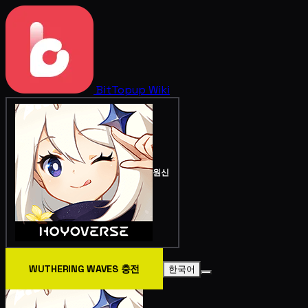
BitTopup
Wiki
원신
WUTHERING WAVES 충전
한국어