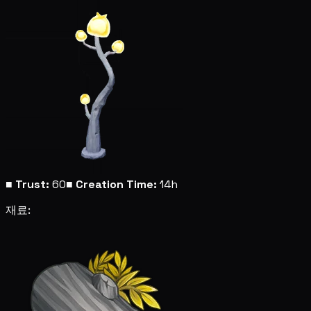
■
Trust:
60
■
Creation Time:
14h
재료: