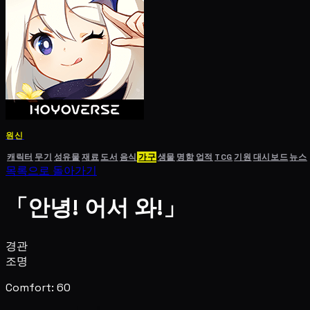
원신
캐릭터
무기
성유물
재료
도서
음식
가구
생물
명함
업적
TCG
기원
대시보드
뉴스
목록으로 돌아가기
「안녕! 어서 와!」
경관
조명
Comfort: 60