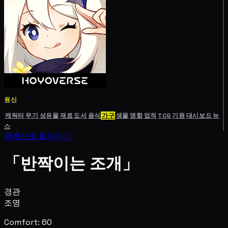
원신
캐릭터
무기
성유물
재료
도서
음식
가구
생물
명함
업적
TCG
기원
대시보드
뉴
스
목록으로 돌아가기
「반짝이는 조개」
경관
조명
Comfort: 60