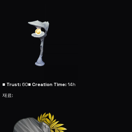
■
Trust:
60
■
Creation Time:
14h
재료: