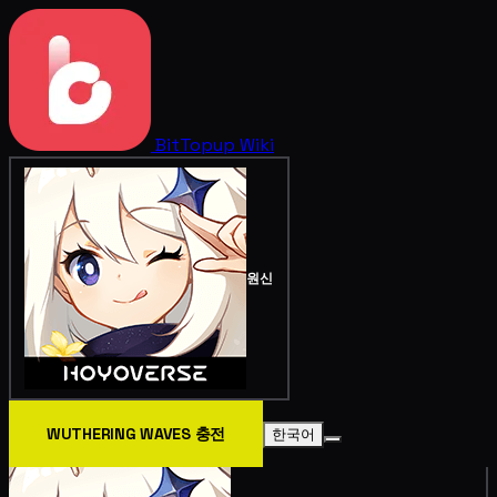
BitTopup
Wiki
원신
WUTHERING WAVES 충전
한국어