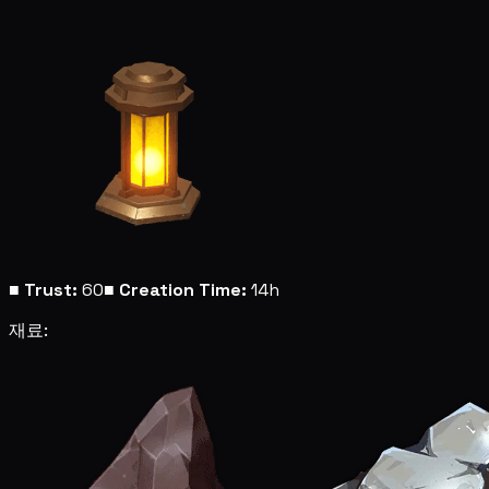
■
Trust:
60
■
Creation Time:
14h
재료: