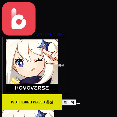
BitTopup
Wiki
원신
WUTHERING WAVES 충전
한국어