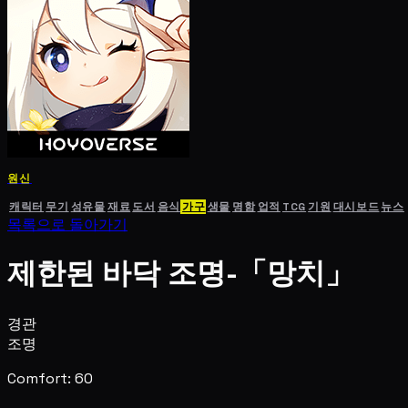
원신
캐릭터
무기
성유물
재료
도서
음식
가구
생물
명함
업적
TCG
기원
대시보드
뉴스
목록으로 돌아가기
제한된 바닥 조명-「망치」
경관
조명
Comfort: 60