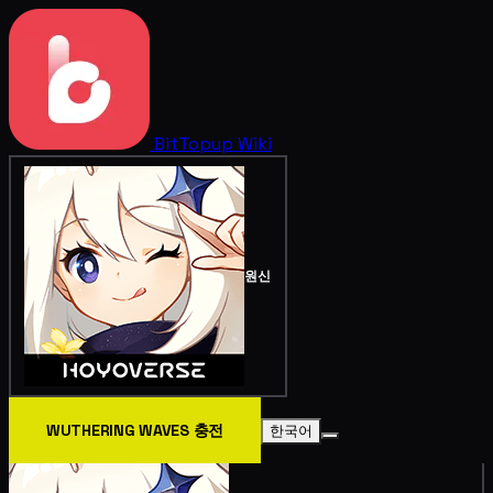
BitTopup
Wiki
원신
WUTHERING WAVES 충전
한국어