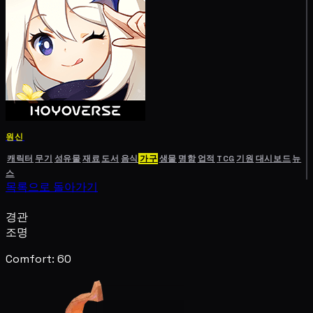
원신
캐릭터
무기
성유물
재료
도서
음식
가구
생물
명함
업적
TCG
기원
대시보드
뉴
스
목록으로 돌아가기
경관
조명
Comfort: 60