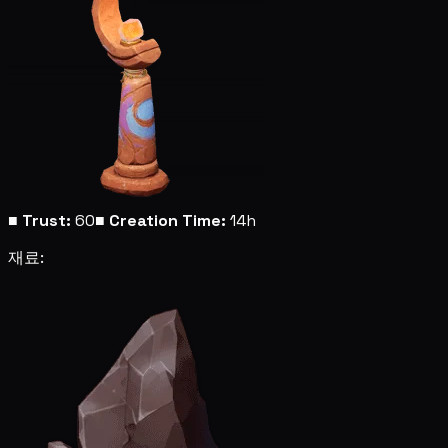
■
Trust:
60
■
Creation Time:
14h
재료: