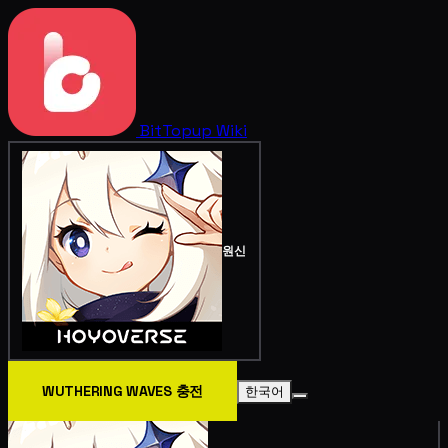
BitTopup
Wiki
원신
WUTHERING WAVES 충전
한국어