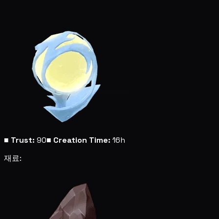
■
Trust:
90
■
Creation Time:
16h
재료: