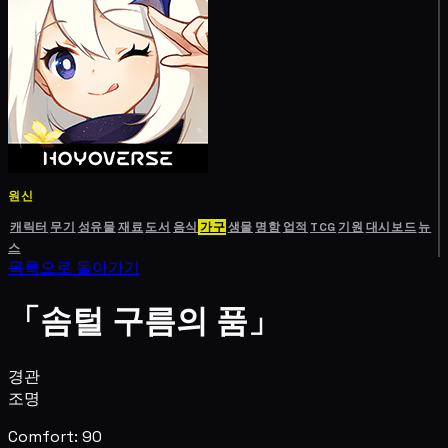
원신
캐릭터
무기
성유물
재료
도서
음식
가구
생물
명함
업적
TCG
기원
대시보드
뉴
스
목록으로 돌아가기
「솜털 구름의 품」
경관
조명
Comfort: 90