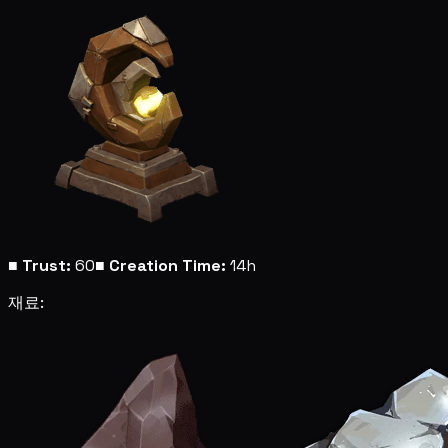
■
Trust:
60
■
Creation Time:
14h
재료: