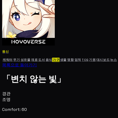
원신
캐릭터
무기
성유물
재료
도서
음식
가구
생물
명함
업적
TCG
기원
대시보드
뉴스
목록으로 돌아가기
「변치 않는 빛」
경관
조명
Comfort: 60