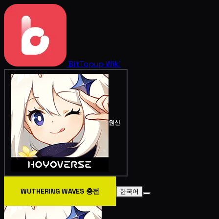
BitTopup
Wiki
원신
WUTHERING WAVES 충전
한국어