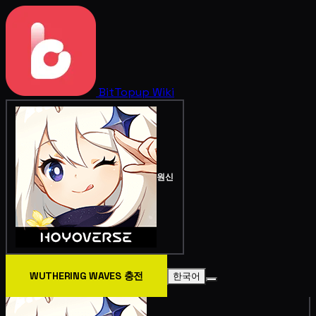
BitTopup
Wiki
원신
WUTHERING WAVES 충전
한국어