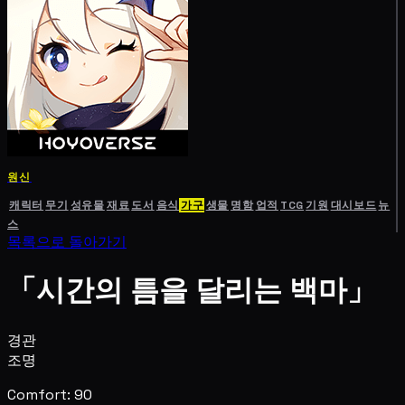
원신
캐릭터
무기
성유물
재료
도서
음식
가구
생물
명함
업적
TCG
기원
대시보드
뉴
스
목록으로 돌아가기
「시간의 틈을 달리는 백마」
경관
조명
Comfort: 90