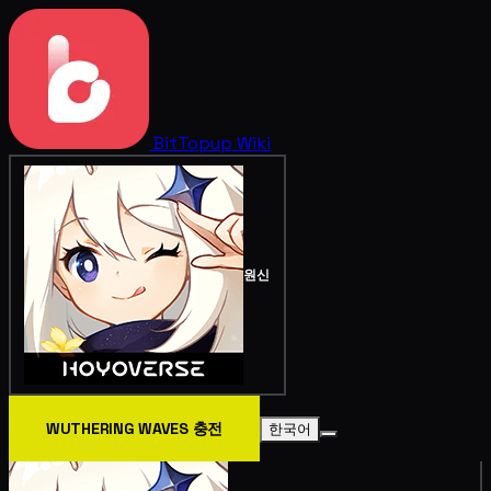
BitTopup
Wiki
원신
WUTHERING WAVES 충전
한국어