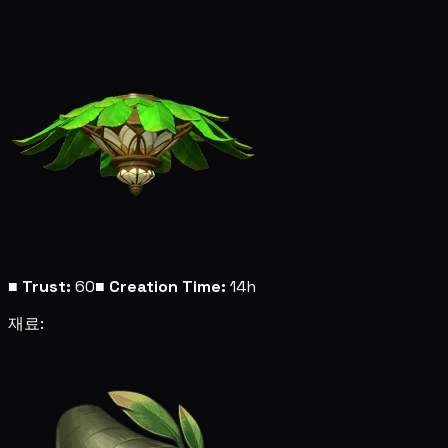
■
Trust:
60
■
Creation Time:
14h
재료: