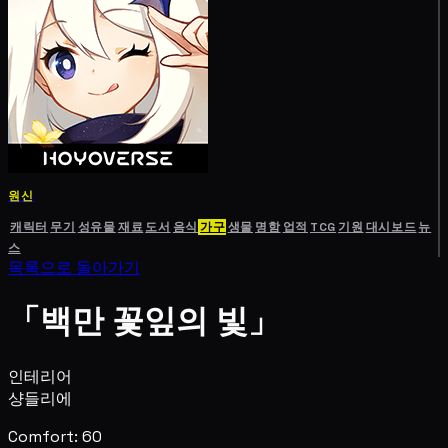
원신
캐릭터
무기
성유물
재료
도서
음식
가구
생물
명함
업적
TCG
기원
대시보드
뉴
스
목록으로 돌아가기
「백만 꽃잎의 빛」
인테리어
샹들리에
Comfort: 60