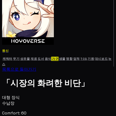
원신
캐릭터
무기
성유물
재료
도서
음식
가구
생물
명함
업적
TCG
기원
대시보드
뉴
스
목록으로 돌아가기
「시장의 화려한 비단」
대형 장식
수납장
Comfort: 60