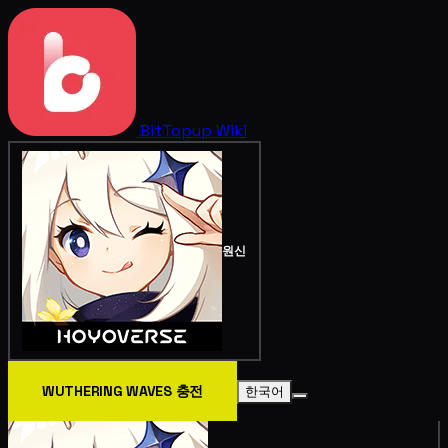
BitTopup
Wiki
원신
WUTHERING WAVES 충전
한국어