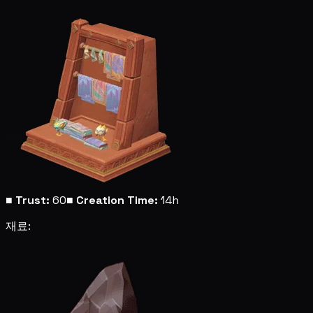
■
Trust:
60
■
Creation Time:
14h
재료: