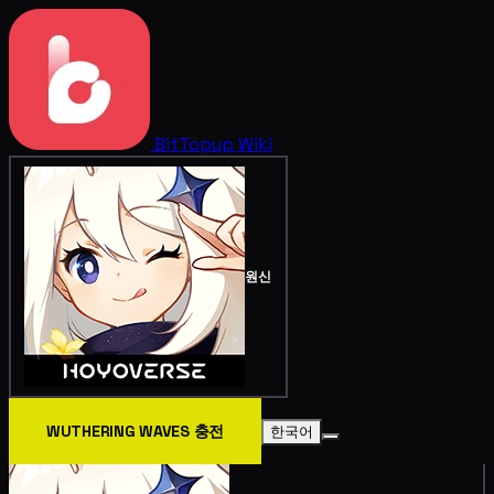
BitTopup
Wiki
원신
WUTHERING WAVES 충전
한국어