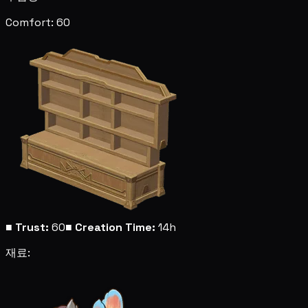
Comfort: 60
■
Trust:
60
■
Creation Time:
14h
재료: