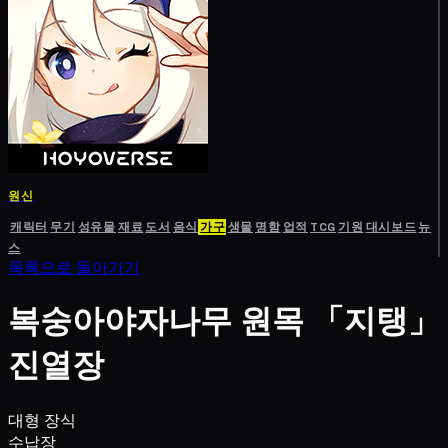
원신
캐릭터
무기
성유물
재료
도서
음식
가구
생물
명함
업적
TCG
기원
대시보드
뉴
스
목록으로 돌아가기
복숭아야자나무 원목 「지탱」
진열장
대형 장식
수납장