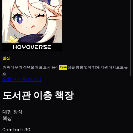
원신
캐릭터
무기
성유물
재료
도서
음식
가구
생물
명함
업적
TCG
기원
대시보드
뉴
스
목록으로 돌아가기
도서관 이층 책장
대형 장식
책장
Comfort: 90