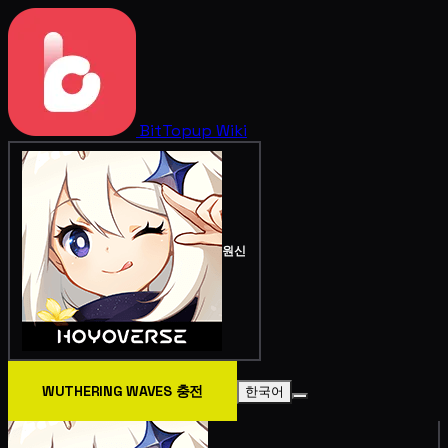
BitTopup
Wiki
원신
WUTHERING WAVES 충전
한국어