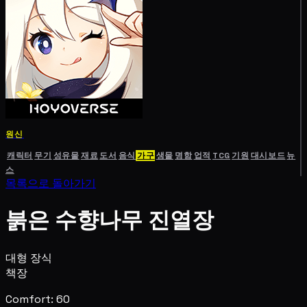
원신
캐릭터
무기
성유물
재료
도서
음식
가구
생물
명함
업적
TCG
기원
대시보드
뉴
스
목록으로 돌아가기
붉은 수향나무 진열장
대형 장식
책장
Comfort: 60