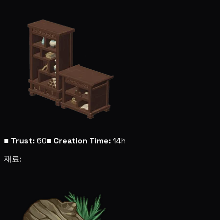
■
Trust:
60
■
Creation Time:
14h
재료: