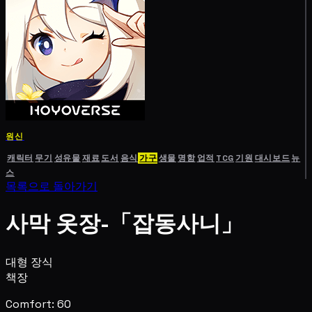
원신
캐릭터
무기
성유물
재료
도서
음식
가구
생물
명함
업적
TCG
기원
대시보드
뉴
스
목록으로 돌아가기
사막 옷장-「잡동사니」
대형 장식
책장
Comfort: 60