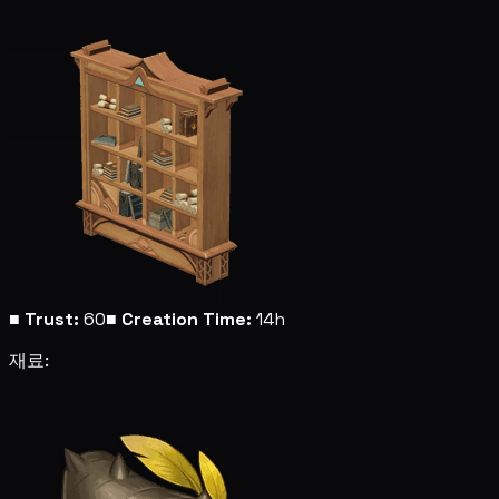
■
Trust:
60
■
Creation Time:
14h
재료: