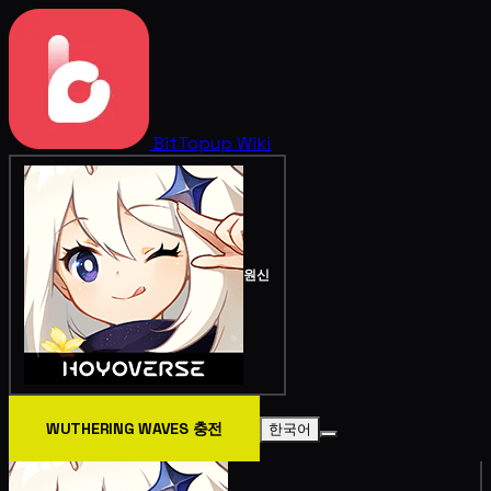
BitTopup
Wiki
원신
WUTHERING WAVES 충전
한국어