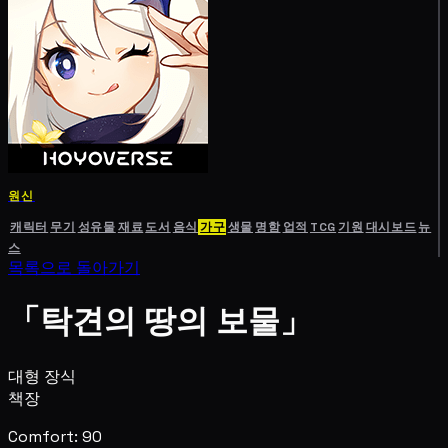
원신
캐릭터
무기
성유물
재료
도서
음식
가구
생물
명함
업적
TCG
기원
대시보드
뉴
스
목록으로 돌아가기
「탁견의 땅의 보물」
대형 장식
책장
Comfort: 90