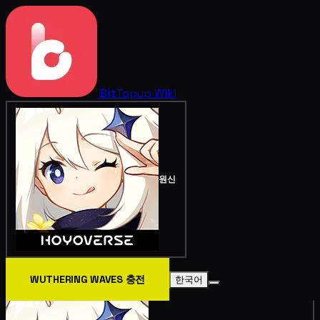
BitTopup
Wiki
원신
WUTHERING WAVES 충전
한국어