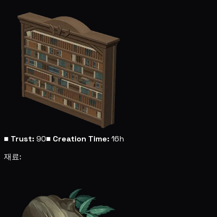
■
Trust:
90
■
Creation Time:
16h
재료: