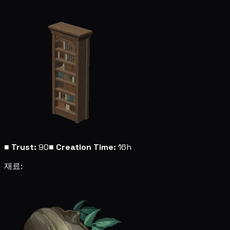
■
Trust:
90
■
Creation Time:
16h
재료: