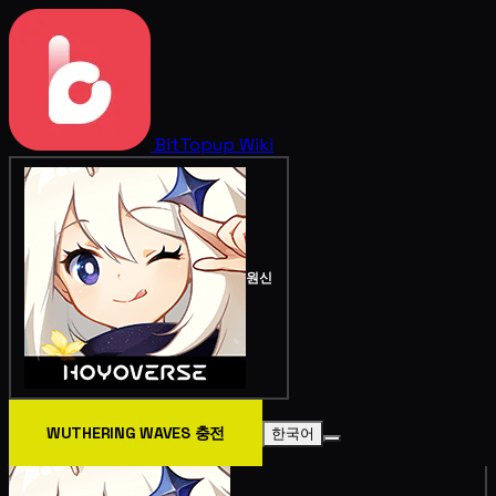
BitTopup
Wiki
원신
WUTHERING WAVES 충전
한국어