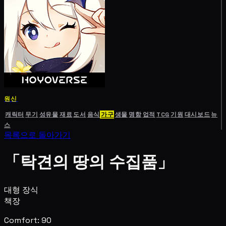
원신
캐릭터
무기
성유물
재료
도서
음식
가구
생물
명함
업적
TCG
기원
대시보드
뉴
스
목록으로 돌아가기
「탁견의 땅의 수집품」
대형 장식
책장
Comfort: 90