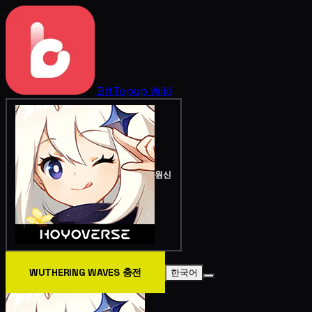
BitTopup
Wiki
원신
WUTHERING WAVES 충전
한국어