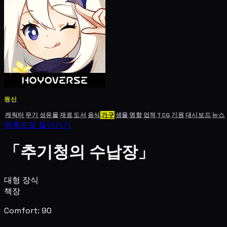
원신
캐릭터
무기
성유물
재료
도서
음식
가구
생물
명함
업적
TCG
기원
대시보드
뉴스
목록으로 돌아가기
「추기청의 수납장」
대형 장식
책장
Comfort: 90