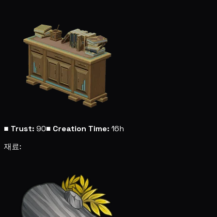
■
Trust:
90
■
Creation Time:
16h
재료: