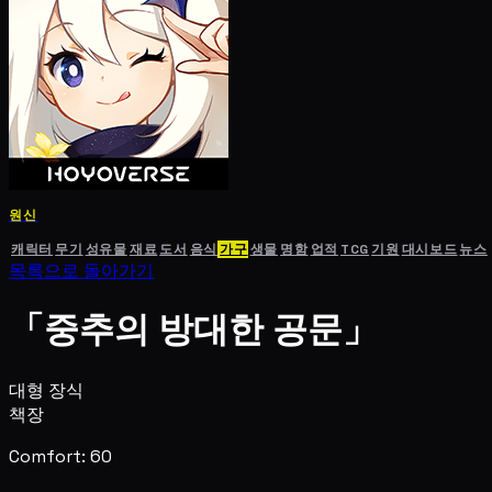
원신
캐릭터
무기
성유물
재료
도서
음식
가구
생물
명함
업적
TCG
기원
대시보드
뉴스
목록으로 돌아가기
「중추의 방대한 공문」
대형 장식
책장
Comfort: 60