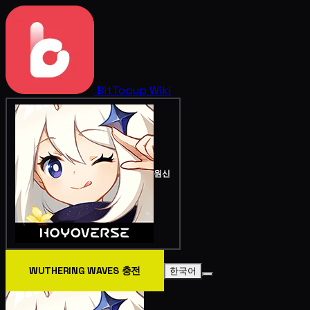
BitTopup
Wiki
원신
WUTHERING WAVES 충전
한국어