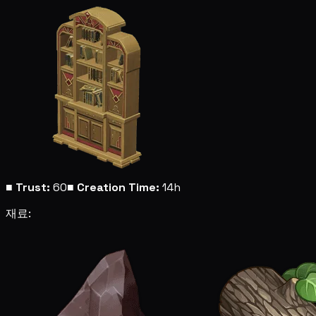
■
Trust:
60
■
Creation Time:
14h
재료: