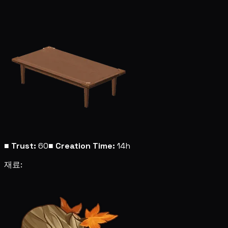
■
Trust:
60
■
Creation Time:
14h
재료: