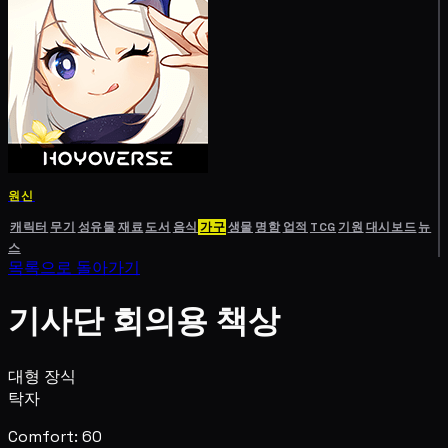
원신
캐릭터
무기
성유물
재료
도서
음식
가구
생물
명함
업적
TCG
기원
대시보드
뉴
스
목록으로 돌아가기
기사단 회의용 책상
대형 장식
탁자
Comfort: 60