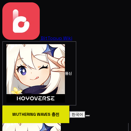
BitTopup
Wiki
원신
WUTHERING WAVES 충전
한국어