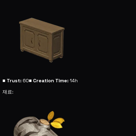
■
Trust:
60
■
Creation Time:
14h
재료: