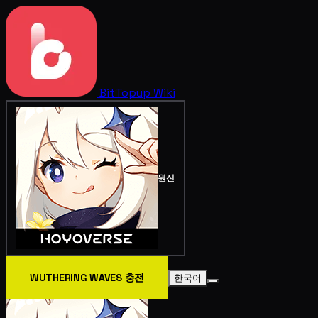
BitTopup
Wiki
원신
WUTHERING WAVES 충전
한국어