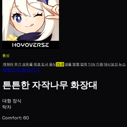
원신
캐릭터
무기
성유물
재료
도서
음식
가구
생물
명함
업적
TCG
기원
대시보드
뉴스
목록으로 돌아가기
튼튼한 자작나무 화장대
대형 장식
탁자
Comfort: 60