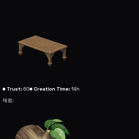
■
Trust:
60
■
Creation Time:
14h
재료: