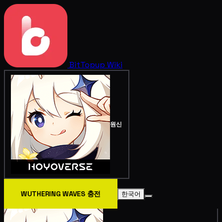
BitTopup
Wiki
원신
WUTHERING WAVES 충전
한국어