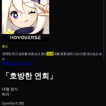
원신
캐릭터
무기
성유물
재료
도서
음식
가구
생물
명함
업적
TCG
기원
대시보드
뉴
스
목록으로 돌아가기
「호방한 연회」
대형 장식
탁자
Comfort: 60