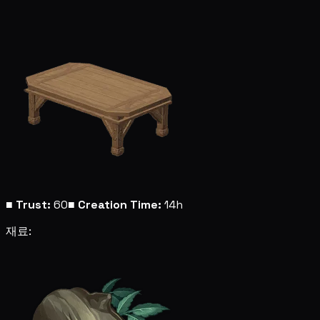
■
Trust:
60
■
Creation Time:
14h
재료: