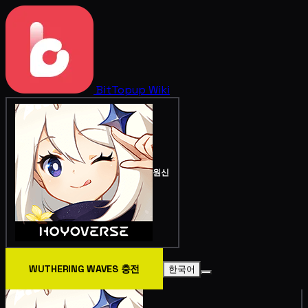
BitTopup
Wiki
원신
WUTHERING WAVES 충전
한국어