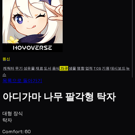
원신
캐릭터
무기
성유물
재료
도서
음식
가구
생물
명함
업적
TCG
기원
대시보드
뉴
스
목록으로 돌아가기
아디가마 나무 팔각형 탁자
대형 장식
탁자
Comfort: 60