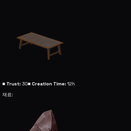
■
Trust:
30
■
Creation Time:
12h
재료: