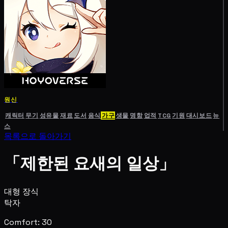
원신
캐릭터
무기
성유물
재료
도서
음식
가구
생물
명함
업적
TCG
기원
대시보드
뉴
스
목록으로 돌아가기
「제한된 요새의 일상」
대형 장식
탁자
Comfort: 30