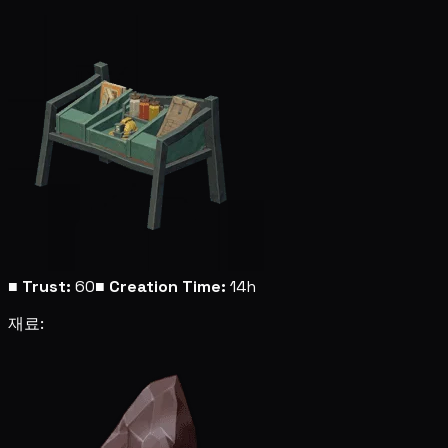
■
Trust:
60
■
Creation Time:
14h
재료: