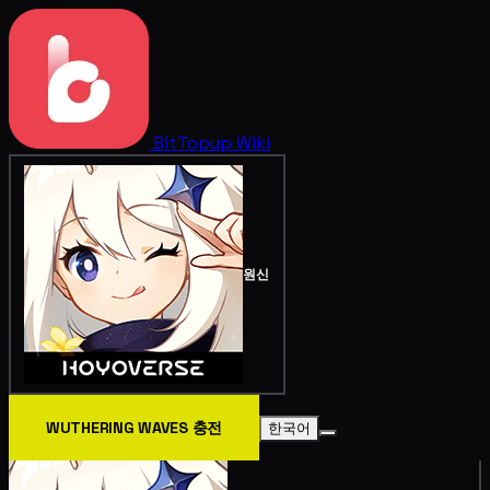
BitTopup
Wiki
원신
WUTHERING WAVES 충전
한국어