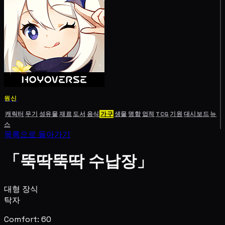
원신
캐릭터
무기
성유물
재료
도서
음식
가구
생물
명함
업적
TCG
기원
대시보드
뉴
스
목록으로 돌아가기
「뚝딱뚝딱 수납장」
대형 장식
탁자
Comfort: 60