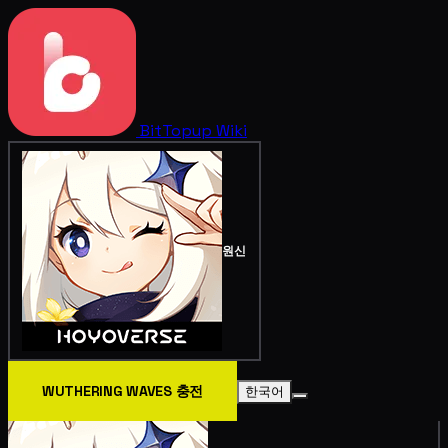
BitTopup
Wiki
원신
WUTHERING WAVES 충전
한국어