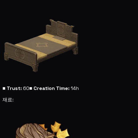
■
Trust:
60
■
Creation Time:
14h
재료: