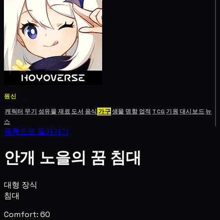
원신
캐릭터
무기
성유물
재료
도서
음식
가구
생물
명함
업적
TCG
기원
대시보드
뉴
스
목록으로 돌아가기
안개 노을의 꿈 침대
대형 장식
침대
Comfort: 60