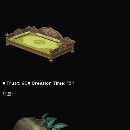
■
Trust:
90
■
Creation Time:
16h
재료: