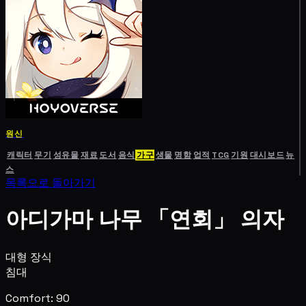
원신
캐릭터
무기
성유물
재료
도서
음식
가구
생물
명함
업적
TCG
기원
대시보드
뉴
스
목록으로 돌아가기
아디가마 나무 「연회」 의자
대형 장식
침대
Comfort: 90