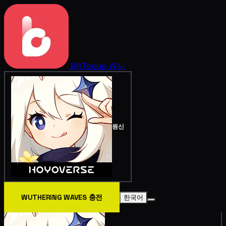
BitTopup
Wiki
원신
WUTHERING WAVES 충전
한국어