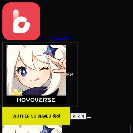
BitTopup
Wiki
원신
WUTHERING WAVES 충전
한국어