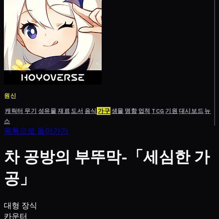
원신
캐릭터
무기
성유물
재료
도서
음식
가구
생물
명함
업적
TCG
기원
대시보드
뉴
스
목록으로 돌아가기
차 공방의 부뚜막-「세심한 가
공」
대형 장식
카운터