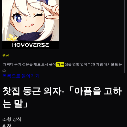
원신
캐릭터
무기
성유물
재료
도서
음식
가구
생물
명함
업적
TCG
기원
대시보드
뉴
스
목록으로 돌아가기
찻집 둥근 의자-「아픔을 고하
는 말」
소형 장식
의자