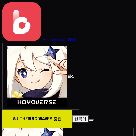
BitTopup
Wiki
원신
WUTHERING WAVES 충전
한국어