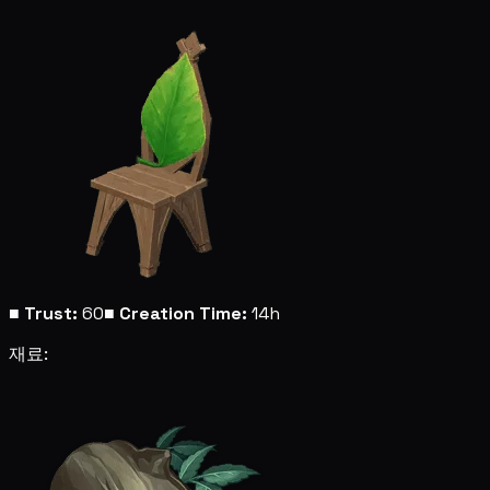
■
Trust:
60
■
Creation Time:
14h
재료: