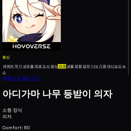
원신
캐릭터
무기
성유물
재료
도서
음식
가구
생물
명함
업적
TCG
기원
대시보드
뉴
스
목록으로 돌아가기
아디가마 나무 등받이 의자
소형 장식
의자
Comfort: 60