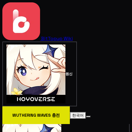
BitTopup
Wiki
원신
WUTHERING WAVES 충전
한국어