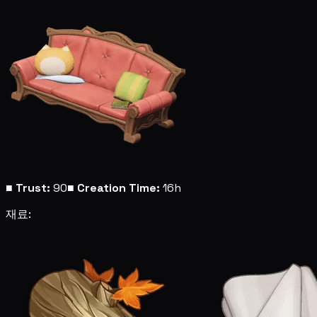
■
Trust:
90
■
Creation Time:
16h
재료: