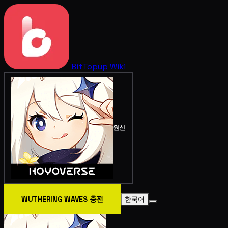
BitTopup
Wiki
원신
WUTHERING WAVES 충전
한국어