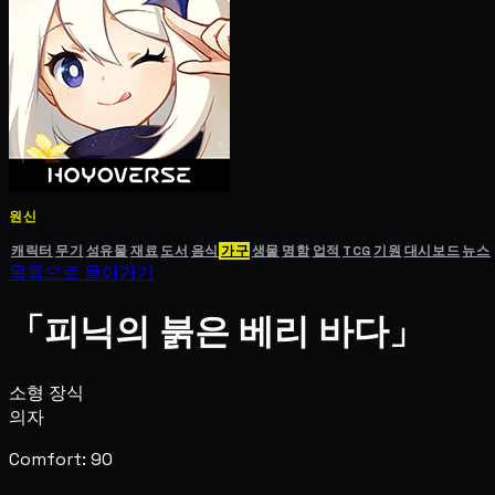
원신
캐릭터
무기
성유물
재료
도서
음식
가구
생물
명함
업적
TCG
기원
대시보드
뉴스
목록으로 돌아가기
「피닉의 붉은 베리 바다」
소형 장식
의자
Comfort: 90