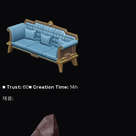
■
Trust:
60
■
Creation Time:
14h
재료: