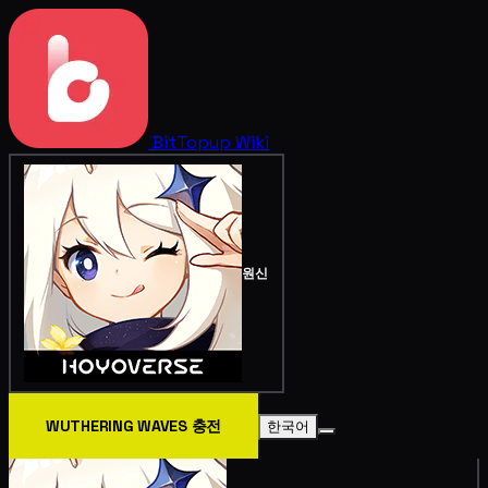
BitTopup
Wiki
원신
WUTHERING WAVES 충전
한국어