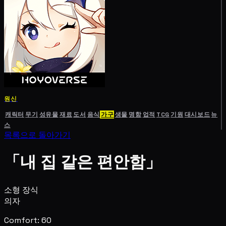
원신
캐릭터
무기
성유물
재료
도서
음식
가구
생물
명함
업적
TCG
기원
대시보드
뉴
스
목록으로 돌아가기
「내 집 같은 편안함」
소형 장식
의자
Comfort: 60