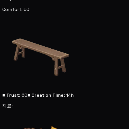
Comfort: 60
■
Trust:
60
■
Creation Time:
14h
재료: