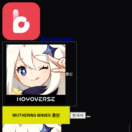
BitTopup
Wiki
원신
WUTHERING WAVES 충전
한국어