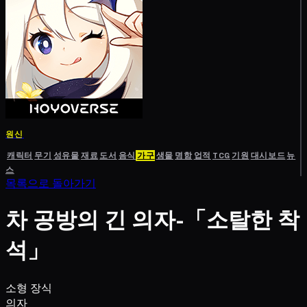
원신
캐릭터
무기
성유물
재료
도서
음식
가구
생물
명함
업적
TCG
기원
대시보드
뉴
스
목록으로 돌아가기
차 공방의 긴 의자-「소탈한 착
석」
소형 장식
의자