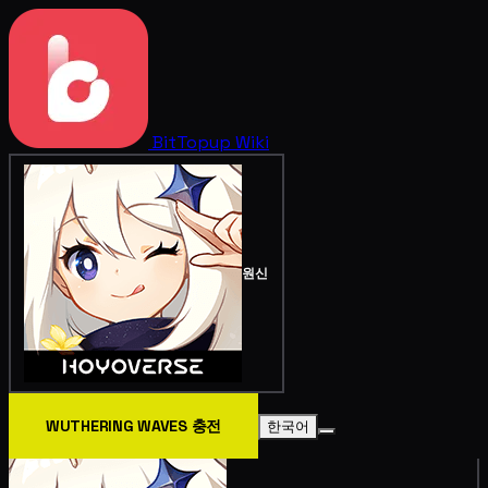
BitTopup
Wiki
원신
WUTHERING WAVES 충전
한국어