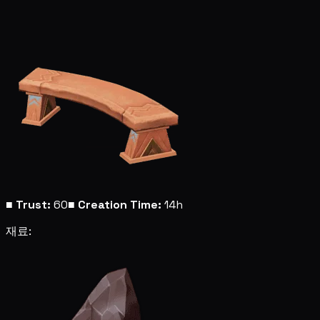
■
Trust:
60
■
Creation Time:
14h
재료: