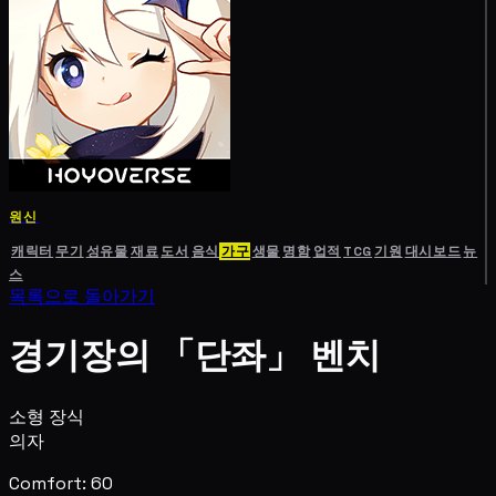
원신
캐릭터
무기
성유물
재료
도서
음식
가구
생물
명함
업적
TCG
기원
대시보드
뉴
스
목록으로 돌아가기
경기장의 「단좌」 벤치
소형 장식
의자
Comfort: 60