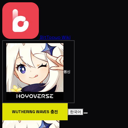
BitTopup
Wiki
원신
WUTHERING WAVES 충전
한국어