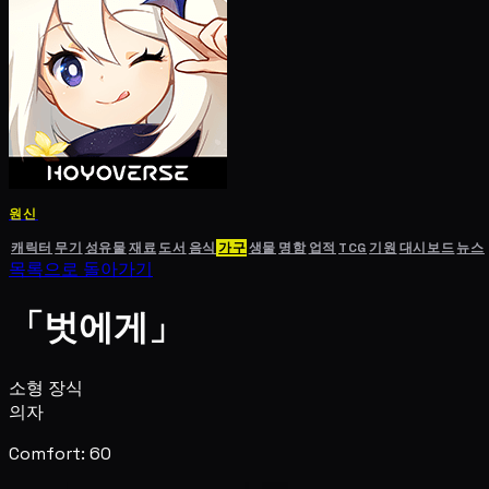
원신
캐릭터
무기
성유물
재료
도서
음식
가구
생물
명함
업적
TCG
기원
대시보드
뉴스
목록으로 돌아가기
「벗에게」
소형 장식
의자
Comfort: 60