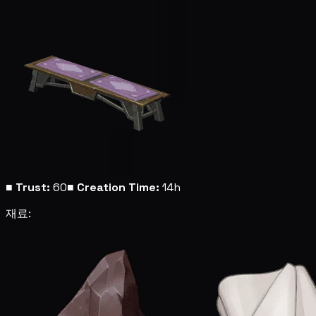
■
Trust:
60
■
Creation Time:
14h
재료: