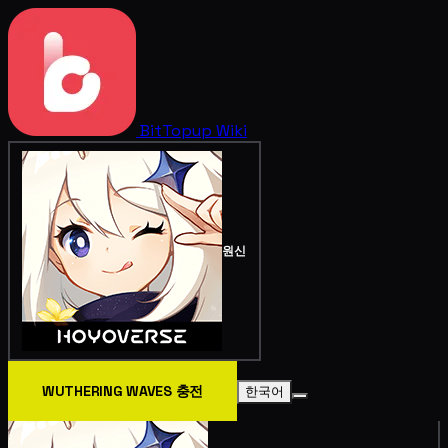
BitTopup
Wiki
원신
WUTHERING WAVES 충전
한국어