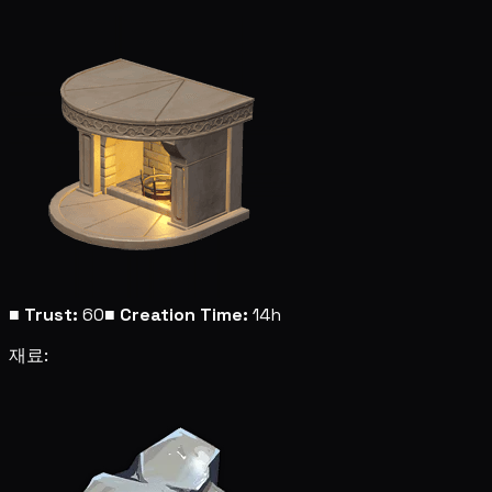
■
Trust:
60
■
Creation Time:
14h
재료: