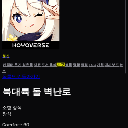
원신
캐릭터
무기
성유물
재료
도서
음식
가구
생물
명함
업적
TCG
기원
대시보드
뉴
스
목록으로 돌아가기
북대륙 돌 벽난로
소형 장식
장식
Comfort: 60