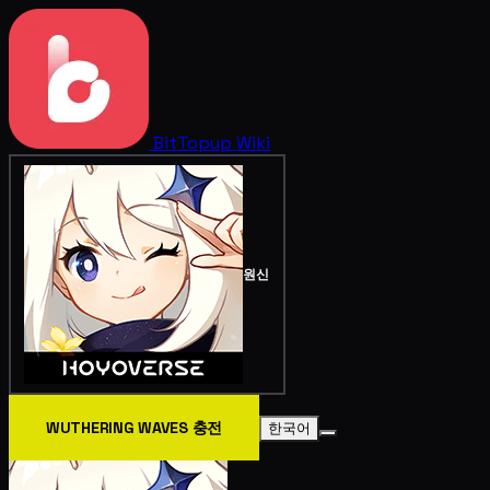
BitTopup
Wiki
원신
WUTHERING WAVES 충전
한국어