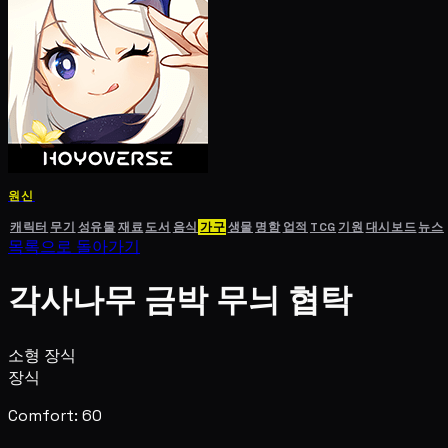
원신
캐릭터
무기
성유물
재료
도서
음식
가구
생물
명함
업적
TCG
기원
대시보드
뉴스
목록으로 돌아가기
각사나무 금박 무늬 협탁
소형 장식
장식
Comfort: 60