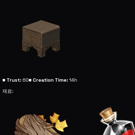
■
Trust:
60
■
Creation Time:
14h
재료: